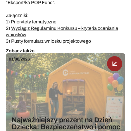
“Ekspert/ka POP Fund”.
Załączniki:
1)
Priorytety tematyczne
2)
Wyciąg z Regulaminu Konkursu – kryteria oceniania
wniosków
3)
Pusty formularz wniosku projektowego
Zobacz także
01/06/2026
0
Najważniejszy prezent na Dzień
Dziecka: Bezpieczeństwo i pomoc