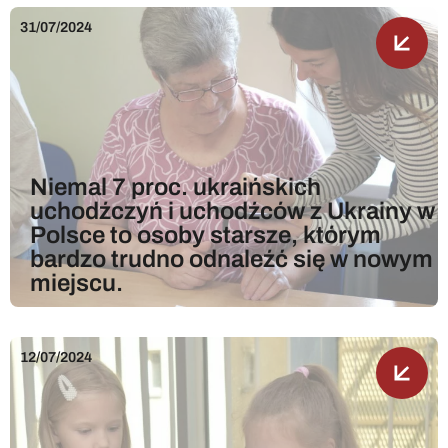
31/07/2024
Niemal 7 proc. ukraińskich
uchodźczyń i uchodźców z Ukrainy w
Polsce to osoby starsze, którym
bardzo trudno odnaleźć się w nowym
miejscu.
12/07/2024