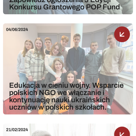
Konkursu Grantowego POP Fund
04/06/2024
Edukacja w cieniu wojny. Wsparcie
polskich NGO we włączanie i
kontynuację nauki ukraińskich
uczniów w polskich szkołach.
21/02/2024