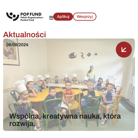
Aplikuj
Wesprzyj
Aktualności
06/08/2024
Wspólna, kreatywna nauka, która
rozwija.