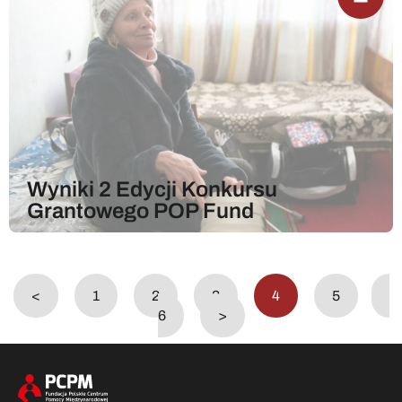
Wyniki 2 Edycji Konkursu
Grantowego POP Fund
<
1
2
3
4
5
6
>