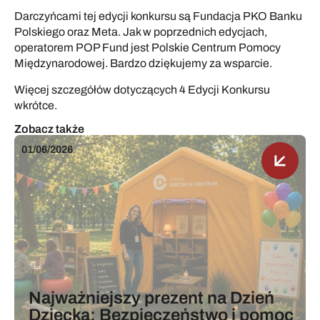
Darczyńcami tej edycji konkursu są Fundacja PKO Banku
Polskiego oraz Meta. Jak w poprzednich edycjach,
operatorem POP Fund jest Polskie Centrum Pomocy
Międzynarodowej. Bardzo dziękujemy za wsparcie.
Więcej szczegółów dotyczących 4 Edycji Konkursu
wkrótce.
Zobacz także
01/06/2026
0
Najważniejszy prezent na Dzień
Dziecka: Bezpieczeństwo i pomoc